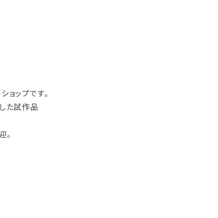
ショップです。
にした試作品
迎。