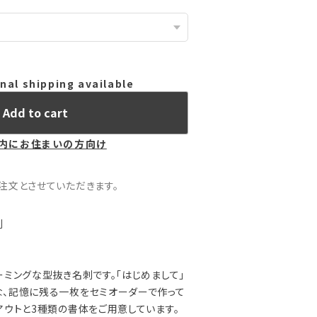
nal shipping available
Add to cart
内にお住まいの方向け
注文とさせていただきます。
刺
ーミングな型抜き名刺です。「はじめまして」
、記憶に残る一枚をセミオーダーで作って
アウトと3種類の書体をご用意しています。