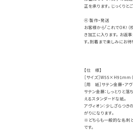
正を承ります。 じっくりと
④ 製作・発送
お客様から「これでOK！（
き加工に入ります。 お返
す。到着まで楽しみにお待
【仕 様】
［サイズ］W55×H91mm
［用 紙］サテン金藤・ア
サテン金藤：しっとりと落
えるスタンダードな紙。
アヴィオン：少しざらつき
がりになります。
※どちらも一般的な名刺と
です。